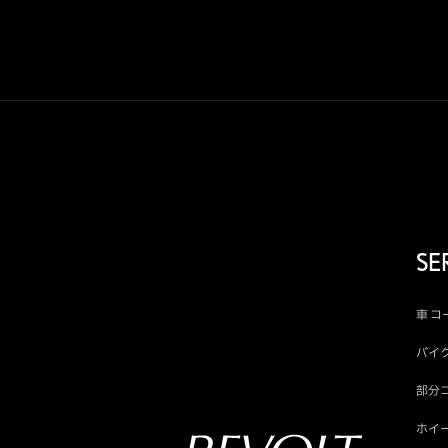
SE
車 
バイ
部分
ホイ