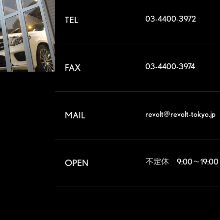
03-4400-3972
TEL
03-4400-3974
FAX
revolt@revolt-tokyo.jp
MAIL
不定休　9:00～19:0
OPEN