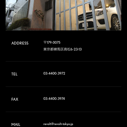
〒179-0075

ADDRESS
東京都練馬区高松6-23-13
03-4400-3972
TEL
03-4400-3974
FAX
revolt@revolt-tokyo.jp
MAIL